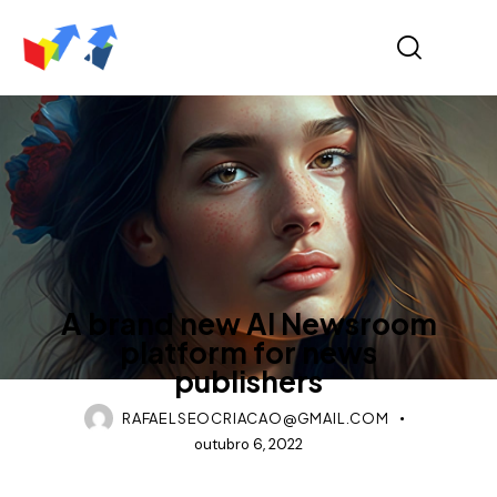
IDEAS
A brand new AI Newsroom
platform for news
publishers
RAFAELSEOCRIACAO@GMAIL.COM
outubro 6, 2022