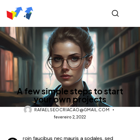
MODERN
A few simple steps to start
your own projects
RAFAELSEOCRIACAO@GMAIL.COM
fevereiro 2, 2022
roin faucibus nec mauris a sodales, sed