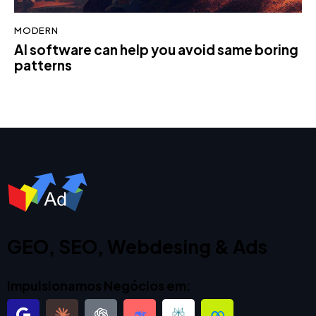
MODERN
AI software can help you avoid same boring
patterns
GEO, SEO, Webdesing & Ads
Impulsionamos Negócios em: