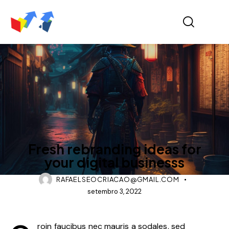
TOP RATED
Fresh rebranding ideas for
your digital businesss
RAFAELSEOCRIACAO@GMAIL.COM
setembro 3, 2022
roin faucibus nec mauris a sodales, sed