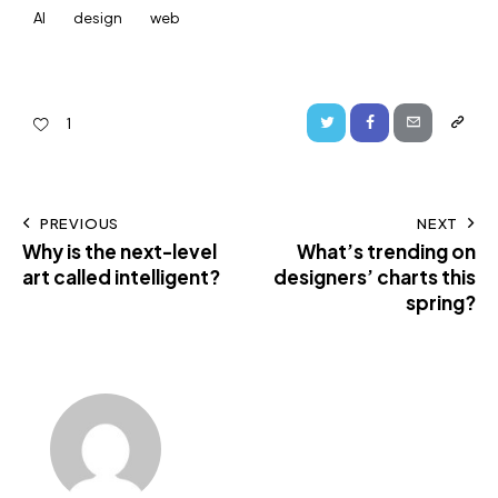
AI
design
web
1
PREVIOUS
NEXT
Why is the next-level
What’s trending on
art called intelligent?
designers’ charts this
spring?