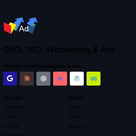
GEO, SEO, Webdesing & Ads
Impulsionamos Negócios em:
Socials
Menu
Facebook
Home
Twitter
About
Dribble
Services
Instagram