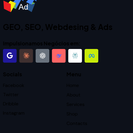
GEO, SEO, Webdesing & Ads
Impulsionamos Negócios em:
Socials
Menu
Facebook
Home
Twitter
About
Dribble
Services
Instagram
Shop
Contacts