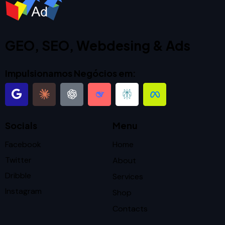
GEO, SEO, Webdesing & Ads
Impulsionamos Negócios em:
Socials
Menu
Facebook
Home
Twitter
About
Dribble
Services
Instagram
Shop
Contacts