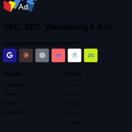
GEO, SEO, Webdesing & Ads
Impulsionamos Negócios em:
Socials
Menu
Facebook
Home
Twitter
About
Dribble
Services
Instagram
Shop
Contacts