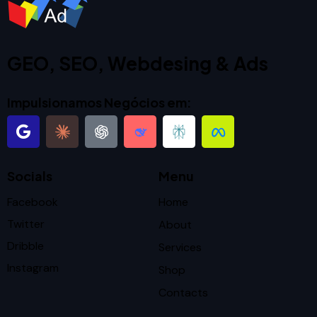
GEO, SEO, Webdesing & Ads
Impulsionamos Negócios em:
Socials
Menu
Facebook
Home
Twitter
About
Dribble
Services
Instagram
Shop
Contacts