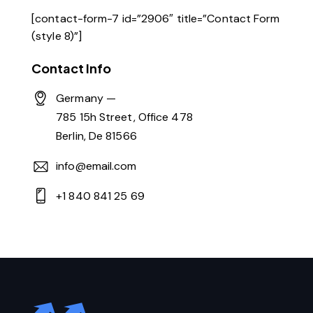
[contact-form-7 id=”2906″ title=”Contact Form
(style 8)”]
Contact Info
Germany —
785 15h Street, Office 478
Berlin, De 81566
info@email.com
+1 840 841 25 69