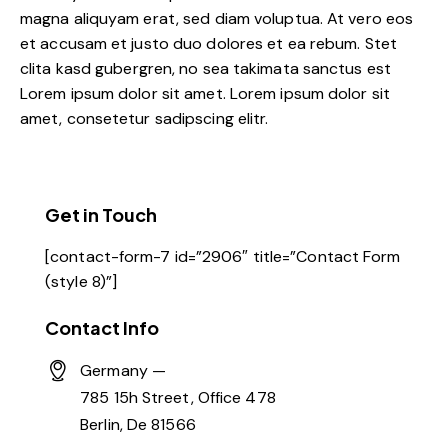
magna aliquyam erat, sed diam voluptua. At vero eos
et accusam et justo duo dolores et ea rebum. Stet
clita kasd gubergren, no sea takimata sanctus est
Lorem ipsum dolor sit amet. Lorem ipsum dolor sit
amet, consetetur sadipscing elitr.
Get in Touch
[contact-form-7 id=”2906″ title=”Contact Form
(style 8)”]
Contact Info
Germany —
785 15h Street, Office 478
Berlin, De 81566