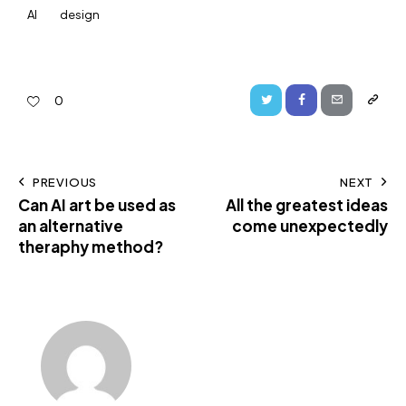
AI
design
0
PREVIOUS
NEXT
Can AI art be used as
All the greatest ideas
an alternative
come unexpectedly
theraphy method?