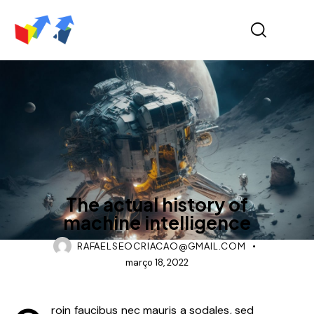
NEWS
The actual history of
machine intelligence
RAFAELSEOCRIACAO@GMAIL.COM
março 18, 2022
roin faucibus nec mauris a sodales, sed