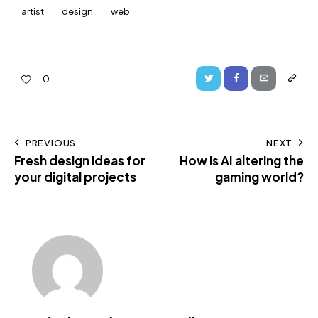
artist
design
web
0
PREVIOUS
NEXT
Fresh design ideas for
How is AI altering the
your digital projects
gaming world?