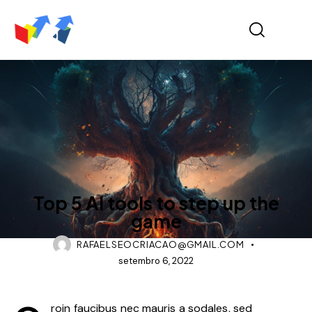
BLOG
Top 5 AI tools to step up the
game
RAFAELSEOCRIACAO@GMAIL.COM
setembro 6, 2022
roin faucibus nec mauris a sodales, sed