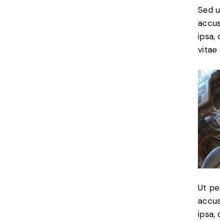
Sed u
accus
ipsa,
vitae 
Ut pe
accus
ipsa,