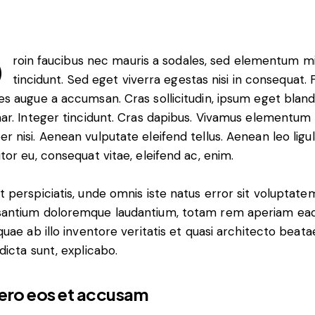
Q
roin faucibus nec mauris a sodales, sed elementum m
tincidunt. Sed eget viverra egestas nisi in consequat.
es augue a accumsan. Cras sollicitudin, ipsum eget bland
nar. Integer tincidunt. Cras dapibus. Vivamus elementum
r nisi. Aenean vulputate eleifend tellus. Aenean leo ligul
itor eu, consequat vitae, eleifend ac, enim.
t perspiciatis, unde omnis iste natus error sit voluptate
antium doloremque laudantium, totam rem aperiam ea
 quae ab illo inventore veritatis et quasi architecto beata
 dicta sunt, explicabo.
vero eos et accusam