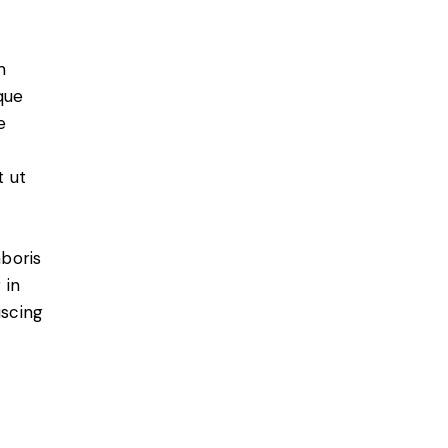
m
que
e
t ut
aboris
 in
iscing