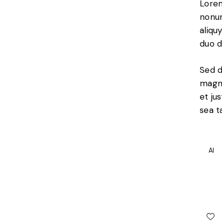
Lorem
nonum
aliqu
duo d
Sed d
magna
et ju
sea t
AI