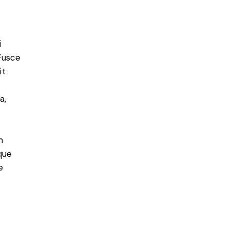
i
 Fusce
it
a,
m
que
e