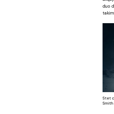
duo d
takim
Stet 
Smith