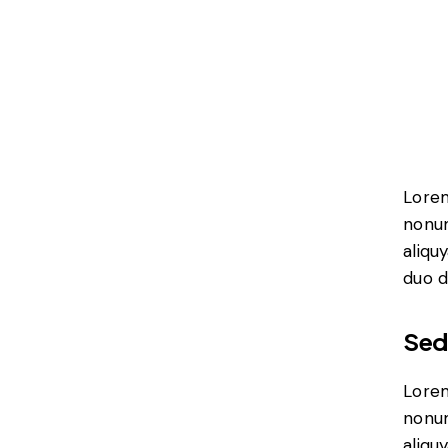
Lorem
nonum
aliqu
duo d
Sed
Lorem
nonum
aliqu