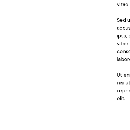
vitae
Sed u
accus
ipsa,
vitae
conse
labor
Ut en
nisi 
repre
elit.