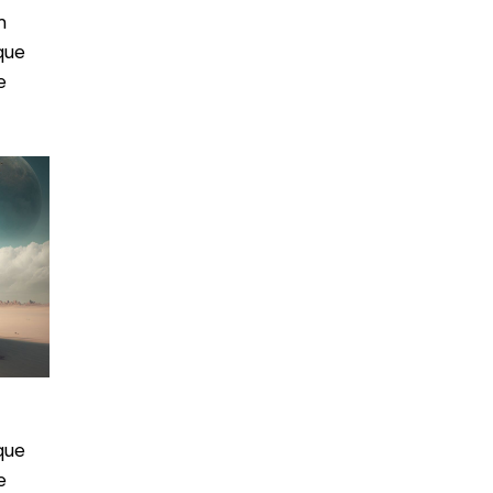
m
que
e
que
e