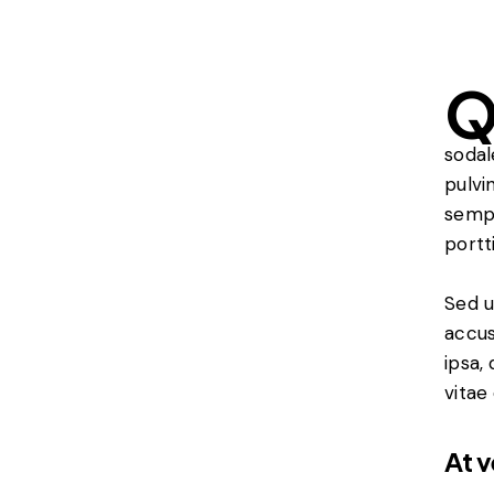
sodal
pulvi
sempe
portt
Sed u
accus
ipsa,
vitae
At 