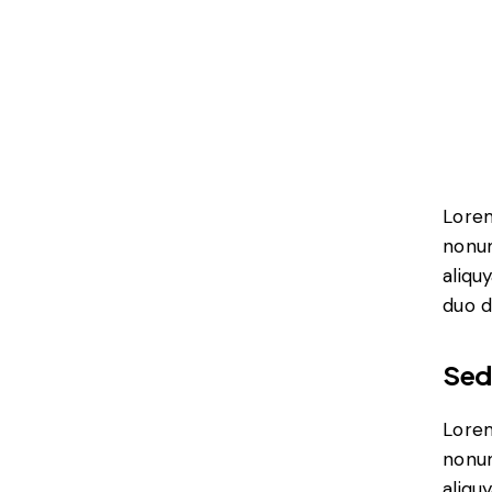
Lorem
nonum
aliqu
duo d
Sed
Lorem
nonum
aliqu