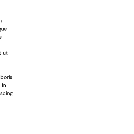
m
que
e
t ut
aboris
 in
iscing