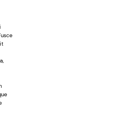
i
 Fusce
it
a,
m
que
e