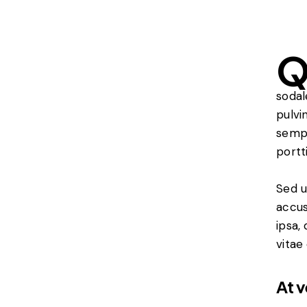
sodal
pulvi
sempe
portt
Sed u
accus
ipsa,
vitae
At 