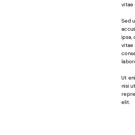
vitae
Sed u
accus
ipsa,
vitae
conse
labor
Ut en
nisi 
repre
elit.