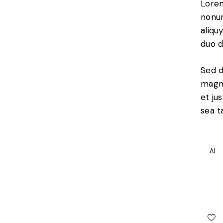
Lorem
nonum
aliqu
duo d
Sed d
magna
et ju
sea t
AI