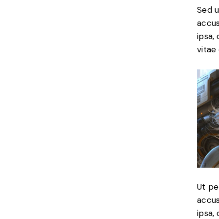
Sed u
accus
ipsa,
vitae 
Ut pe
accus
ipsa,