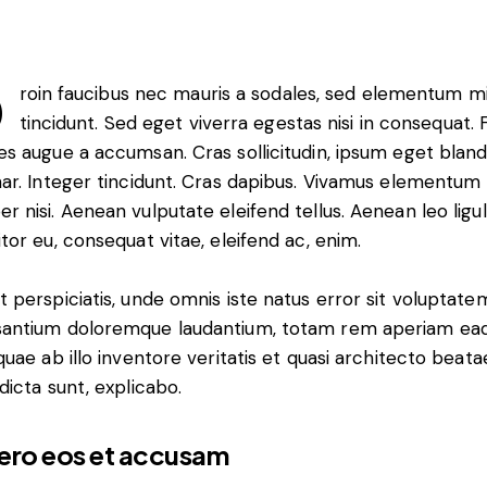
Q
roin faucibus nec mauris a sodales, sed elementum m
tincidunt. Sed eget viverra egestas nisi in consequat.
es augue a accumsan. Cras sollicitudin, ipsum eget bland
nar. Integer tincidunt. Cras dapibus. Vivamus elementum
r nisi. Aenean vulputate eleifend tellus. Aenean leo ligul
itor eu, consequat vitae, eleifend ac, enim.
t perspiciatis, unde omnis iste natus error sit voluptate
antium doloremque laudantium, totam rem aperiam ea
 quae ab illo inventore veritatis et quasi architecto beata
 dicta sunt, explicabo.
vero eos et accusam