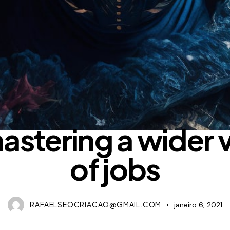
STYLE
mastering a wider 
of jobs
RAFAELSEOCRIACAO@GMAIL.COM
janeiro 6, 2021