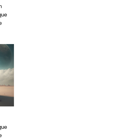
m
que
e
que
e