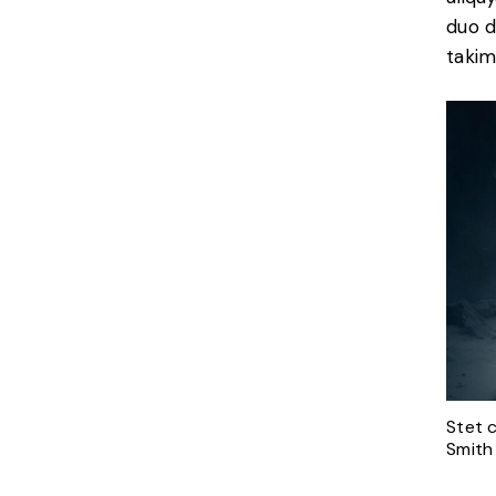
duo d
takim
Stet 
Smith