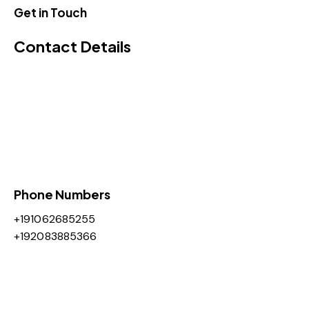
Get in Touch
Contact Details
Phone Numbers​
+191062685255
+192083885366