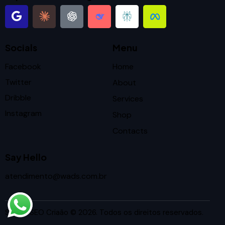
Socials
Menu
Facebook
Home
Twitter
About
Dribble
Services
Instagram
Shop
Contacts
Say Hello
atendimento@wads.com.br
Studio SEO Criaão
© 2026. Todos os direitos reservados.