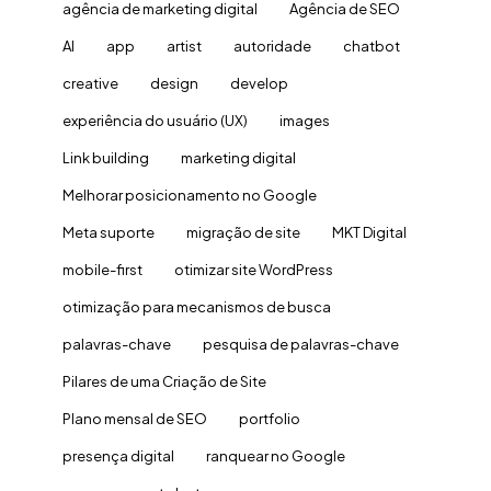
agência de marketing digital
Agência de SEO
AI
app
artist
autoridade
chatbot
creative
design
develop
experiência do usuário (UX)
images
Link building
marketing digital
Melhorar posicionamento no Google
Meta suporte
migração de site
MKT Digital
mobile-first
otimizar site WordPress
otimização para mecanismos de busca
palavras-chave
pesquisa de palavras-chave
Pilares de uma Criação de Site
Plano mensal de SEO
portfolio
presença digital
ranquear no Google