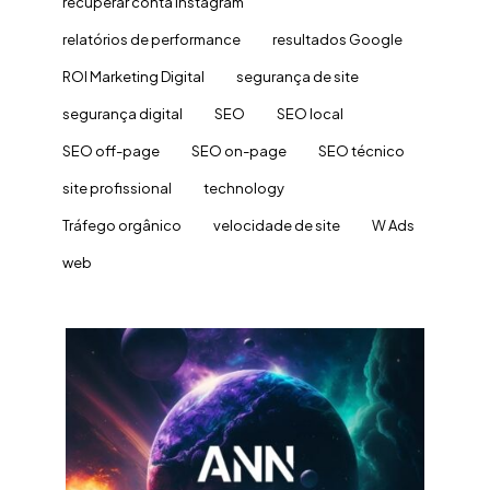
recuperar conta Instagram
relatórios de performance
resultados Google
ROI Marketing Digital
segurança de site
segurança digital
SEO
SEO local
SEO off-page
SEO on-page
SEO técnico
site profissional
technology
Tráfego orgânico
velocidade de site
W Ads
web