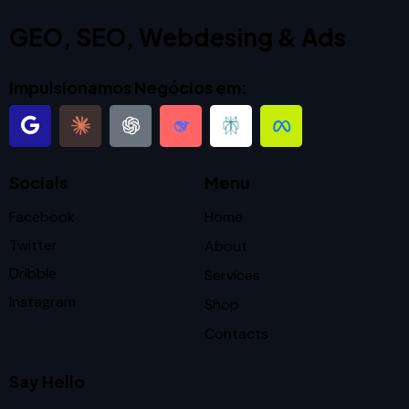
GEO, SEO, Webdesing & Ads
Impulsionamos Negócios em:
Socials
Menu
Facebook
Home
Twitter
About
Dribble
Services
Instagram
Shop
Contacts
Say Hello