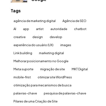
Tags
agência de marketing digital
Agência de SEO
AI
app
artist
autoridade
chatbot
creative
design
develop
experiência do usuário (UX)
images
Link building
marketing digital
Melhorar posicionamento no Google
Meta suporte
migração de site
MKT Digital
mobile-first
otimizar site WordPress
otimização para mecanismos de busca
palavras-chave
pesquisa de palavras-chave
Pilares de uma Criação de Site