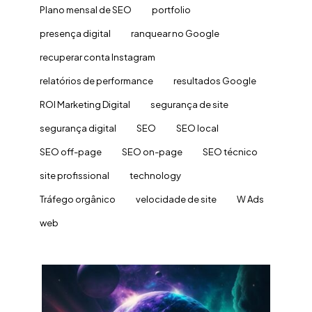
Plano mensal de SEO
portfolio
presença digital
ranquear no Google
recuperar conta Instagram
relatórios de performance
resultados Google
ROI Marketing Digital
segurança de site
segurança digital
SEO
SEO local
SEO off-page
SEO on-page
SEO técnico
site profissional
technology
Tráfego orgânico
velocidade de site
W Ads
web