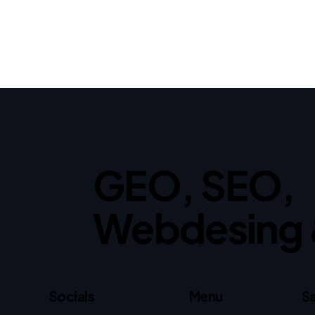
GEO, SEO,
Webdesing 
Socials
Menu
Sa