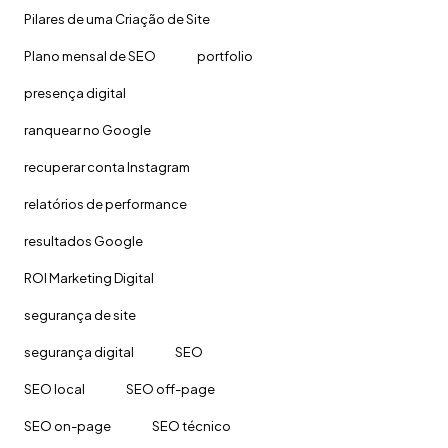
Pilares de uma Criação de Site
Plano mensal de SEO
portfolio
presença digital
ranquear no Google
recuperar conta Instagram
relatórios de performance
resultados Google
ROI Marketing Digital
segurança de site
segurança digital
SEO
SEO local
SEO off-page
SEO on-page
SEO técnico