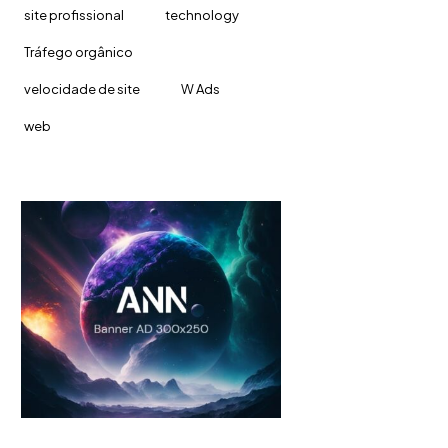
site profissional
technology
Tráfego orgânico
velocidade de site
W Ads
web