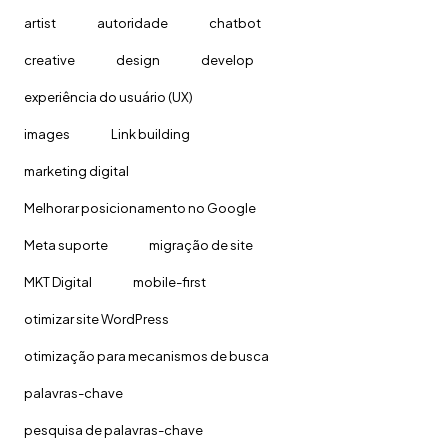
artist
autoridade
chatbot
creative
design
develop
experiência do usuário (UX)
images
Link building
marketing digital
Melhorar posicionamento no Google
Meta suporte
migração de site
MKT Digital
mobile-first
otimizar site WordPress
otimização para mecanismos de busca
palavras-chave
pesquisa de palavras-chave