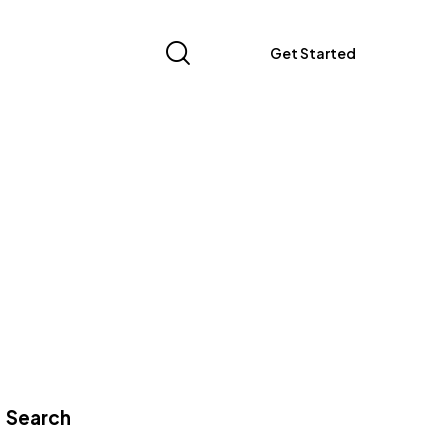
Get Started
Search