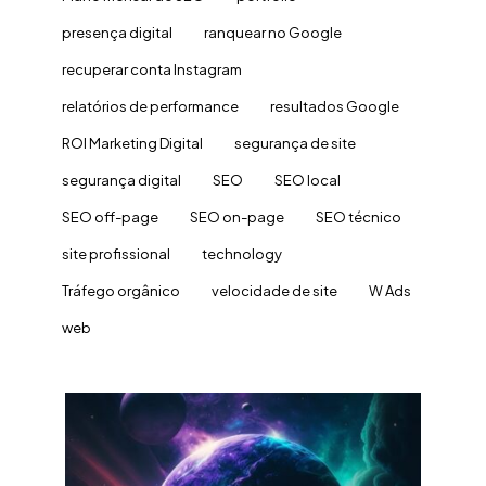
presença digital
ranquear no Google
recuperar conta Instagram
relatórios de performance
resultados Google
ROI Marketing Digital
segurança de site
segurança digital
SEO
SEO local
SEO off-page
SEO on-page
SEO técnico
site profissional
technology
Tráfego orgânico
velocidade de site
W Ads
web