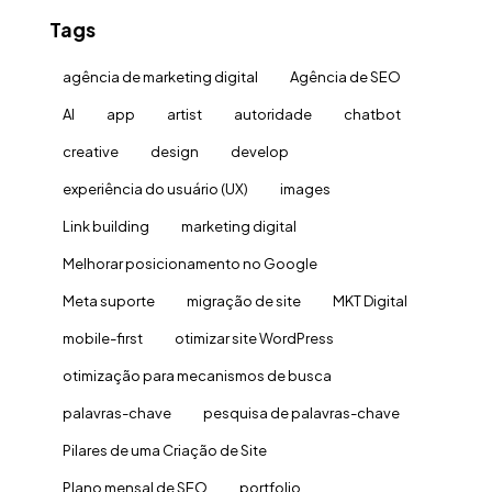
Tags
agência de marketing digital
Agência de SEO
AI
app
artist
autoridade
chatbot
creative
design
develop
experiência do usuário (UX)
images
Link building
marketing digital
Melhorar posicionamento no Google
Meta suporte
migração de site
MKT Digital
mobile-first
otimizar site WordPress
otimização para mecanismos de busca
palavras-chave
pesquisa de palavras-chave
Pilares de uma Criação de Site
Plano mensal de SEO
portfolio