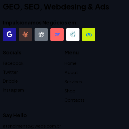
GEO, SEO, Webdesing & Ads
Impulsionamos Negócios em:
Socials
Menu
Facebook
Home
Twitter
About
Dribble
Services
Instagram
Shop
Contacts
Say Hello
atendimento@wads.com.br