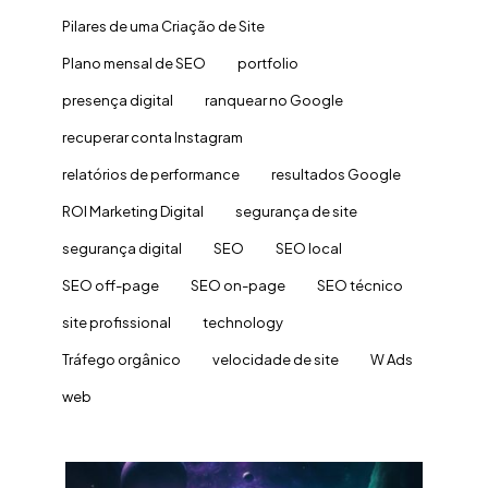
Pilares de uma Criação de Site
Plano mensal de SEO
portfolio
presença digital
ranquear no Google
recuperar conta Instagram
relatórios de performance
resultados Google
ROI Marketing Digital
segurança de site
segurança digital
SEO
SEO local
SEO off-page
SEO on-page
SEO técnico
site profissional
technology
Tráfego orgânico
velocidade de site
W Ads
web