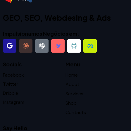
GEO, SEO, Webdesing & Ads
Impulsionamos Negócios em:
Socials
Menu
Facebook
Home
Twitter
About
Dribble
Services
Instagram
Shop
Contacts
Say Hello