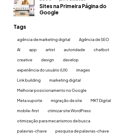
Sites na Primeira Página do
Google
Tags
agência de marketing digital
Agência de SEO
AI
app
artist
autoridade
chatbot
creative
design
develop
experiência do usuário (UX)
images
Link building
marketing digital
Melhorar posicionamento no Google
Meta suporte
migração de site
MKT Digital
mobile-first
otimizar site WordPress
otimização para mecanismos de busca
palavras-chave
pesquisa de palavras-chave