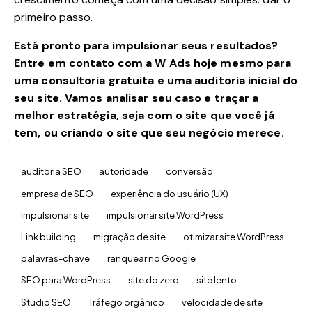
primeiro passo.
Está pronto para impulsionar seus resultados?
Entre em contato com a W Ads hoje mesmo para
uma consultoria gratuita e uma auditoria inicial do
seu site. Vamos analisar seu caso e traçar a
melhor estratégia, seja com o site que você já
tem, ou criando o site que seu negócio merece.
auditoria SEO
autoridade
conversão
empresa de SEO
experiência do usuário (UX)
Impulsionar site
impulsionar site WordPress
Link building
migração de site
otimizar site WordPress
palavras-chave
ranquear no Google
SEO para WordPress
site do zero
site lento
Studio SEO
Tráfego orgânico
velocidade de site