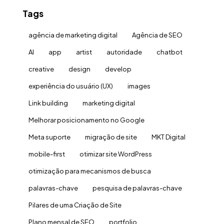
Tags
agência de marketing digital
Agência de SEO
AI
app
artist
autoridade
chatbot
creative
design
develop
experiência do usuário (UX)
images
Link building
marketing digital
Melhorar posicionamento no Google
Meta suporte
migração de site
MKT Digital
mobile-first
otimizar site WordPress
otimização para mecanismos de busca
palavras-chave
pesquisa de palavras-chave
Pilares de uma Criação de Site
Plano mensal de SEO
portfolio