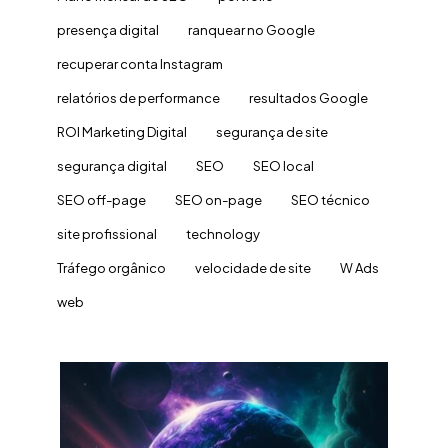
presença digital
ranquear no Google
recuperar conta Instagram
relatórios de performance
resultados Google
ROI Marketing Digital
segurança de site
segurança digital
SEO
SEO local
SEO off-page
SEO on-page
SEO técnico
site profissional
technology
Tráfego orgânico
velocidade de site
W Ads
web