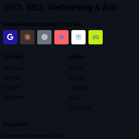
GEO, SEO, Webdesing & Ads
Impulsionamos Negócios em:
Socials
Menu
Facebook
Home
Twitter
About
Dribble
Services
Instagram
Shop
Contacts
Say Hello
atendimento@wads.com.br