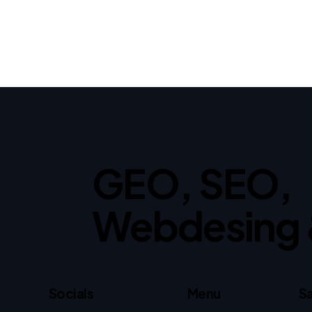
GEO, SEO,
Webdesing 
Socials
Menu
Sa