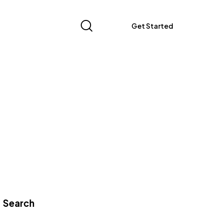
Get Started
Search