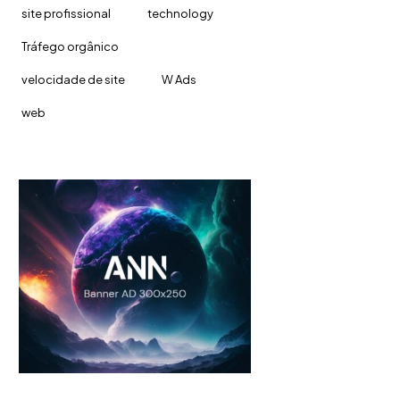
site profissional
technology
Tráfego orgânico
velocidade de site
W Ads
web