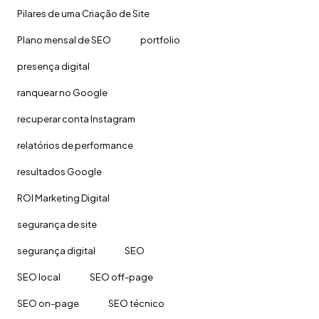
Pilares de uma Criação de Site
Plano mensal de SEO
portfolio
presença digital
ranquear no Google
recuperar conta Instagram
relatórios de performance
resultados Google
ROI Marketing Digital
segurança de site
segurança digital
SEO
SEO local
SEO off-page
SEO on-page
SEO técnico