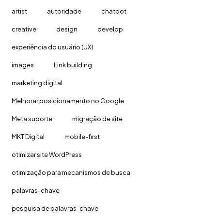
artist
autoridade
chatbot
creative
design
develop
experiência do usuário (UX)
images
Link building
marketing digital
Melhorar posicionamento no Google
Meta suporte
migração de site
MKT Digital
mobile-first
otimizar site WordPress
otimização para mecanismos de busca
palavras-chave
pesquisa de palavras-chave