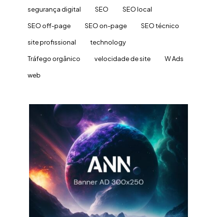
segurança digital
SEO
SEO local
SEO off-page
SEO on-page
SEO técnico
site profissional
technology
Tráfego orgânico
velocidade de site
W Ads
web