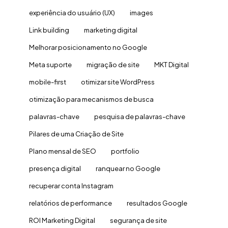
experiência do usuário (UX)
images
Link building
marketing digital
Melhorar posicionamento no Google
Meta suporte
migração de site
MKT Digital
mobile-first
otimizar site WordPress
otimização para mecanismos de busca
palavras-chave
pesquisa de palavras-chave
Pilares de uma Criação de Site
Plano mensal de SEO
portfolio
presença digital
ranquear no Google
recuperar conta Instagram
relatórios de performance
resultados Google
ROI Marketing Digital
segurança de site