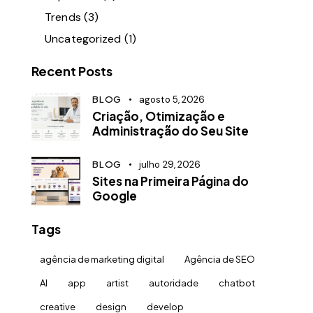
Trends
(3)
Uncategorized
(1)
Recent Posts
BLOG
agosto 5, 2026
Criação, Otimização e
Administração do Seu Site
BLOG
julho 29, 2026
Sites na Primeira Página do
Google
Tags
agência de marketing digital
Agência de SEO
AI
app
artist
autoridade
chatbot
creative
design
develop