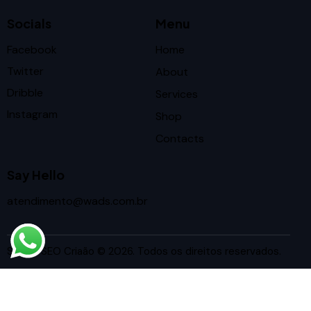
Socials
Menu
Facebook
Home
Twitter
About
Dribble
Services
Instagram
Shop
Contacts
Say Hello
atendimento@wads.com.br
Studio SEO Criaão
© 2026. Todos os direitos reservados.