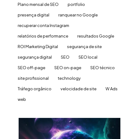
Plano mensal de SEO
portfolio
presença digital
ranquear no Google
recuperar conta Instagram
relatórios de performance
resultados Google
ROI Marketing Digital
segurança de site
segurança digital
SEO
SEO local
SEO off-page
SEO on-page
SEO técnico
site profissional
technology
Tráfego orgânico
velocidade de site
W Ads
web