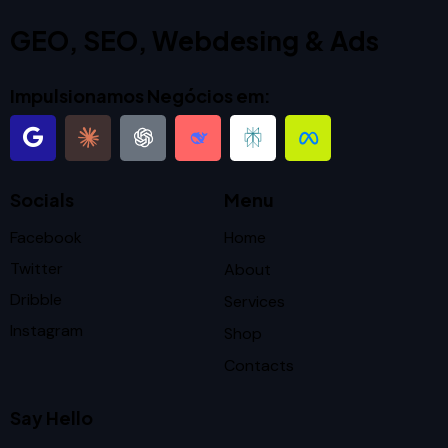
GEO, SEO, Webdesing & Ads
Impulsionamos Negócios em:
Socials
Menu
Facebook
Home
Twitter
About
Dribble
Services
Instagram
Shop
Contacts
Say Hello