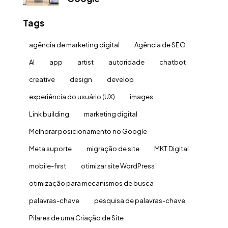
Tags
agência de marketing digital
Agência de SEO
AI
app
artist
autoridade
chatbot
creative
design
develop
experiência do usuário (UX)
images
Link building
marketing digital
Melhorar posicionamento no Google
Meta suporte
migração de site
MKT Digital
mobile-first
otimizar site WordPress
otimização para mecanismos de busca
palavras-chave
pesquisa de palavras-chave
Pilares de uma Criação de Site