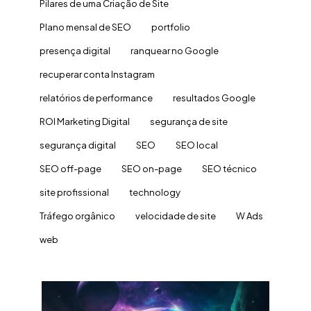
Pilares de uma Criação de Site
Plano mensal de SEO
portfolio
presença digital
ranquear no Google
recuperar conta Instagram
relatórios de performance
resultados Google
ROI Marketing Digital
segurança de site
segurança digital
SEO
SEO local
SEO off-page
SEO on-page
SEO técnico
site profissional
technology
Tráfego orgânico
velocidade de site
W Ads
web