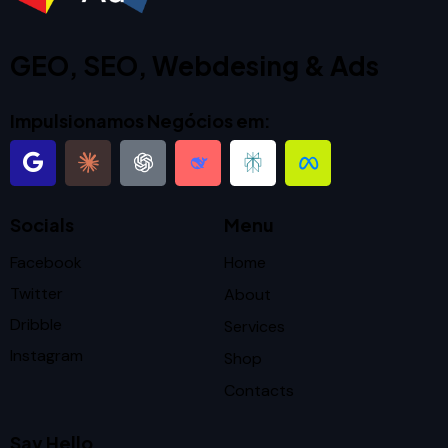
GEO, SEO, Webdesing & Ads
Impulsionamos Negócios em:
Socials
Menu
Facebook
Home
Twitter
About
Dribble
Services
Instagram
Shop
Contacts
Say Hello