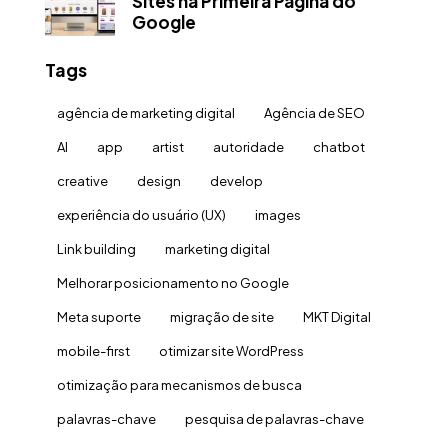
Sites na Primeira Página do
Google
Tags
agência de marketing digital
Agência de SEO
AI
app
artist
autoridade
chatbot
creative
design
develop
experiência do usuário (UX)
images
Link building
marketing digital
Melhorar posicionamento no Google
Meta suporte
migração de site
MKT Digital
mobile-first
otimizar site WordPress
otimização para mecanismos de busca
palavras-chave
pesquisa de palavras-chave