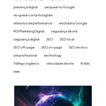
presença digital
ranquear no Google
recuperar conta Instagram
relatórios de performance
resultados Google
ROI Marketing Digital
segurança de site
segurança digital
SEO
SEO local
SEO off-page
SEO on-page
SEO técnico
site profissional
technology
Tráfego orgânico
velocidade de site
W Ads
web