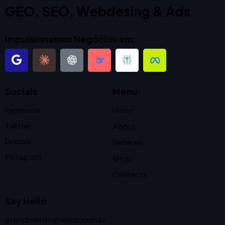
GEO, SEO, Webdesing & Ads
Impulsionamos Negócios em:
Socials
Menu
Facebook
Home
Twitter
About
Dribble
Services
Instagram
Shop
Contacts
Say Hello
atendimento@wads.com.br