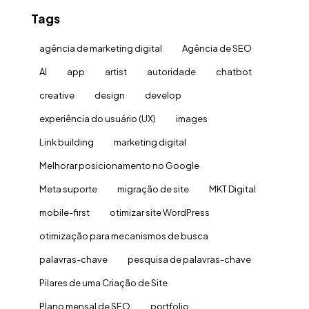
Tags
agência de marketing digital
Agência de SEO
AI
app
artist
autoridade
chatbot
creative
design
develop
experiência do usuário (UX)
images
Link building
marketing digital
Melhorar posicionamento no Google
Meta suporte
migração de site
MKT Digital
mobile-first
otimizar site WordPress
otimização para mecanismos de busca
palavras-chave
pesquisa de palavras-chave
Pilares de uma Criação de Site
Plano mensal de SEO
portfolio