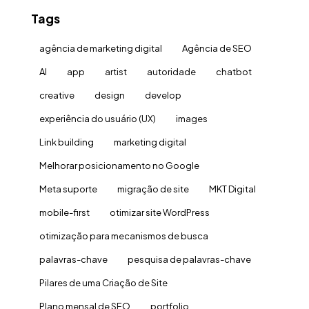
Tags
agência de marketing digital
Agência de SEO
AI
app
artist
autoridade
chatbot
creative
design
develop
experiência do usuário (UX)
images
Link building
marketing digital
Melhorar posicionamento no Google
Meta suporte
migração de site
MKT Digital
mobile-first
otimizar site WordPress
otimização para mecanismos de busca
palavras-chave
pesquisa de palavras-chave
Pilares de uma Criação de Site
Plano mensal de SEO
portfolio