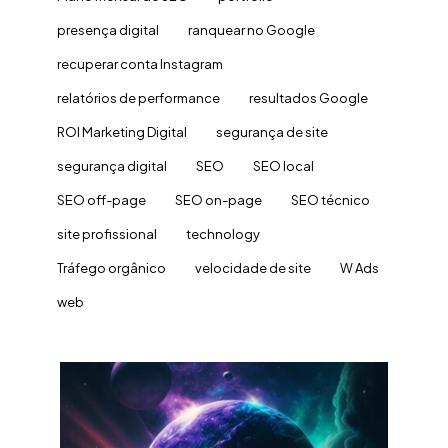
presença digital
ranquear no Google
recuperar conta Instagram
relatórios de performance
resultados Google
ROI Marketing Digital
segurança de site
segurança digital
SEO
SEO local
SEO off-page
SEO on-page
SEO técnico
site profissional
technology
Tráfego orgânico
velocidade de site
W Ads
web