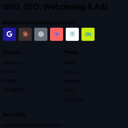
GEO, SEO, Webdesing & Ads
Impulsionamos Negócios em:
Socials
Menu
Facebook
Home
Twitter
About
Dribble
Services
Instagram
Shop
Contacts
Say Hello
atendimento@wads.com.br