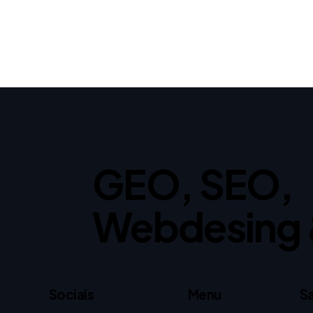
GEO, SEO,
Webdesing 
Socials
Menu
Sa