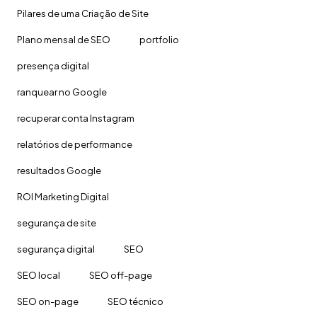
Pilares de uma Criação de Site
Plano mensal de SEO
portfolio
presença digital
ranquear no Google
recuperar conta Instagram
relatórios de performance
resultados Google
ROI Marketing Digital
segurança de site
segurança digital
SEO
SEO local
SEO off-page
SEO on-page
SEO técnico