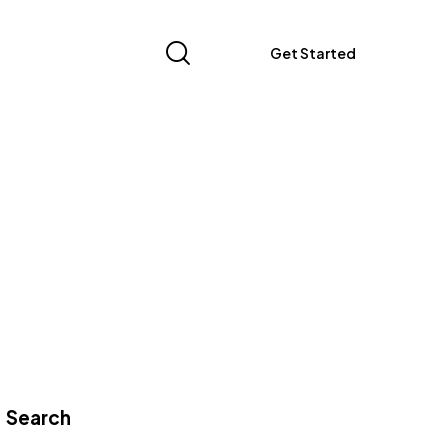
Get Started
Search