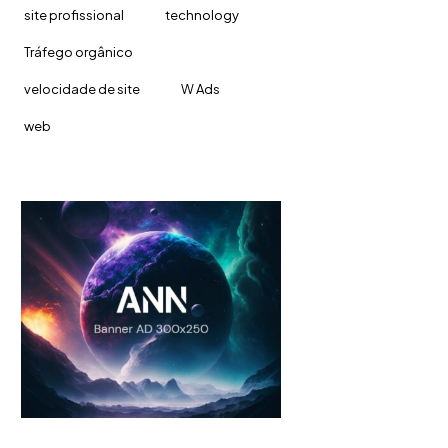
site profissional
technology
Tráfego orgânico
velocidade de site
W Ads
web