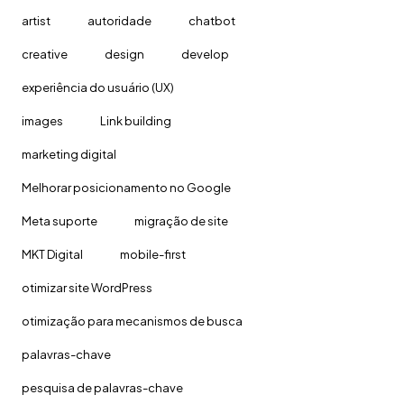
artist
autoridade
chatbot
creative
design
develop
experiência do usuário (UX)
images
Link building
marketing digital
Melhorar posicionamento no Google
Meta suporte
migração de site
MKT Digital
mobile-first
otimizar site WordPress
otimização para mecanismos de busca
palavras-chave
pesquisa de palavras-chave