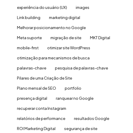
experiência do usuário (UX)
images
Link building
marketing digital
Melhorar posicionamento no Google
Meta suporte
migração de site
MKT Digital
mobile-first
otimizar site WordPress
otimização para mecanismos de busca
palavras-chave
pesquisa de palavras-chave
Pilares de uma Criação de Site
Plano mensal de SEO
portfolio
presença digital
ranquear no Google
recuperar conta Instagram
relatórios de performance
resultados Google
ROI Marketing Digital
segurança de site