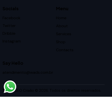
Socials
Menu
Facebook
Home
Twitter
About
Dribble
Services
Instagram
Shop
Contacts
Say Hello
atendimento@wads.com.br
Studio SEO Criaão
© 2026. Todos os direitos reservados.