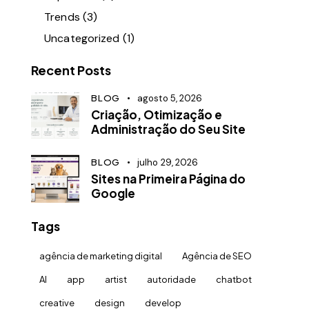
Trends
(3)
Uncategorized
(1)
Recent Posts
BLOG
agosto 5, 2026
Criação, Otimização e
Administração do Seu Site
BLOG
julho 29, 2026
Sites na Primeira Página do
Google
Tags
agência de marketing digital
Agência de SEO
AI
app
artist
autoridade
chatbot
creative
design
develop