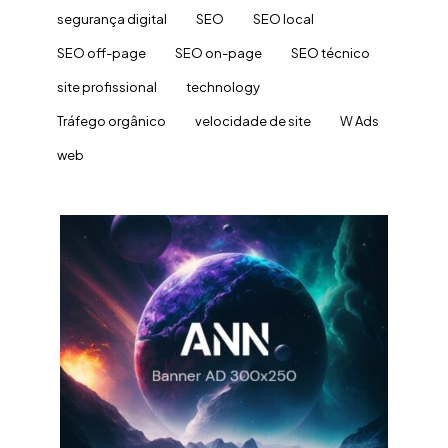
segurança digital
SEO
SEO local
SEO off-page
SEO on-page
SEO técnico
site profissional
technology
Tráfego orgânico
velocidade de site
W Ads
web